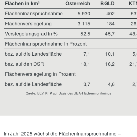
Flächen in km²
Österreich
BGLD
KT
Flächeninanspruchnahme
5.930
402
53
Flächenversiegelung
3.115
184
26
Versiegelungsgrad in %
52,5
45,7
48,
Flächeninanspruchnahme in Prozent
bez. auf die Landesfläche
7,1
10,1
5,
bez. auf den DSR
18,1
16,2
21,
Flächenversiegelung in Prozent
bez. auf die Landesfläche
3,7
4,6
2,
Quelle: BEV, KFP auf Basis des UBA-Flächenmonitorings
Im Jahr 2025 wächst die Flächeninanspruchnahme –