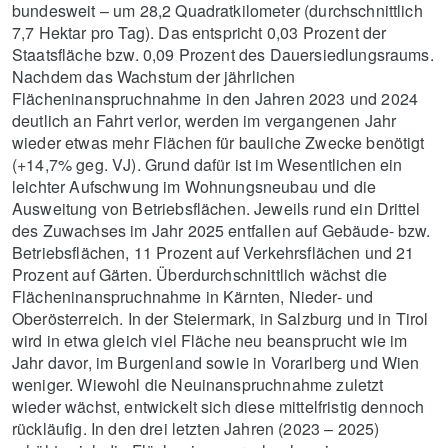
bundesweit – um 28,2 Quadratkilometer (durchschnittlich
7,7 Hektar pro Tag). Das entspricht 0,03 Prozent der
Staatsfläche bzw. 0,09 Prozent des Dauersiedlungsraums.
Nachdem das Wachstum der jährlichen
Flächeninanspruchnahme in den Jahren 2023 und 2024
deutlich an Fahrt verlor, werden im vergangenen Jahr
wieder etwas mehr Flächen für bauliche Zwecke benötigt
(+14,7% geg. VJ). Grund dafür ist im Wesentlichen ein
leichter Aufschwung im Wohnungsneubau und die
Ausweitung von Betriebsflächen. Jeweils rund ein Drittel
des Zuwachses im Jahr 2025 entfallen auf Gebäude- bzw.
Betriebsflächen, 11 Prozent auf Verkehrsflächen und 21
Prozent auf Gärten. Überdurchschnittlich wächst die
Flächeninanspruchnahme in Kärnten, Nieder- und
Oberösterreich. In der Steiermark, in Salzburg und in Tirol
wird in etwa gleich viel Fläche neu beansprucht wie im
Jahr davor, im Burgenland sowie in Vorarlberg und Wien
weniger. Wiewohl die Neuinanspruchnahme zuletzt
wieder wächst, entwickelt sich diese mittelfristig dennoch
rückläufig. In den drei letzten Jahren (2023 – 2025)