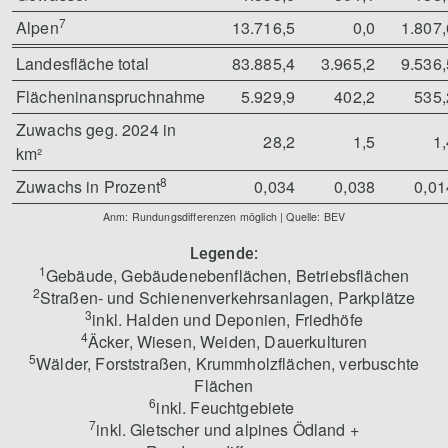
7
Alpen
13.716,5
0,0
1.807,
Landesfläche total
83.885,4
3.965,2
9.536,
Flächeninanspruchnahme
5.929,9
402,2
535,
Zuwachs geg. 2024 in
28,2
1,5
1,
km²
8
Zuwachs in Prozent
0,034
0,038
0,01
Anm: Rundungsdifferenzen möglich |
Quelle:
BEV
Legende:
1
Gebäude, Gebäudenebenflächen, Betriebsflächen
2
Straßen- und Schienenverkehrsanlagen, Parkplätze
3
inkl. Halden und Deponien, Friedhöfe
4
Äcker, Wiesen, Weiden, Dauerkulturen
5
Wälder, Forststraßen, Krummholzflächen, verbuschte
Flächen
6
inkl. Feuchtgebiete
7
inkl. Gletscher und alpines Ödland +